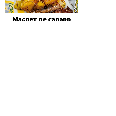
Magret de canard
grillé au miel et
aux pommes
grenailles
30 min
25 min
Voir la recette