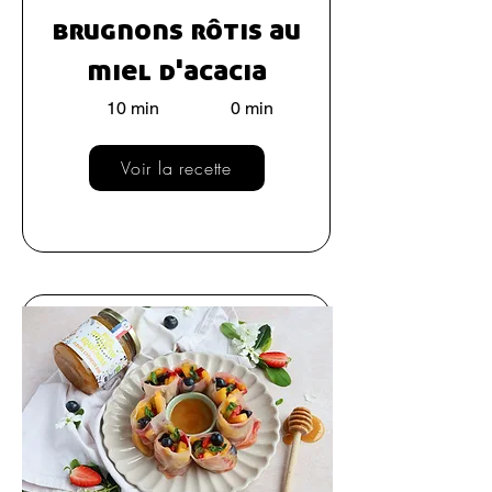
brugnons rôtis au
miel d'acacia
10 min
0 min
Voir la recette