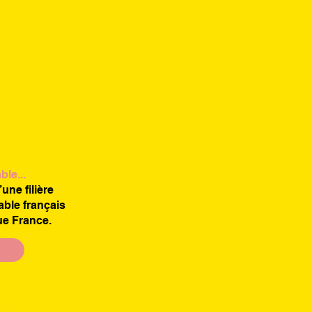
le...
une filière
able français
ue France.