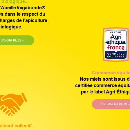
 biologique...
L'Abeille Vagabonde®
és dans le respect du
harges de l’apiculture
iologique.
 SAVOIR PLUS >
Commerce équitab
Nos miels sont issus d’
certifiée commerce équit
par le label Agri-Éthiq
EN SAVOIR PLUS >
ment collectif...