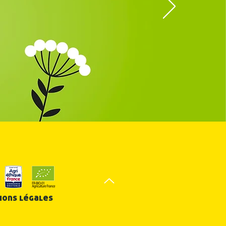
u jura
OGIQUE
ions légales