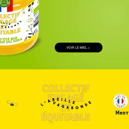
D'ÉTÉ
du massif d
ISSU DE L’AGRICULTURE BIOL
VOIR LE MIEL >
Ment