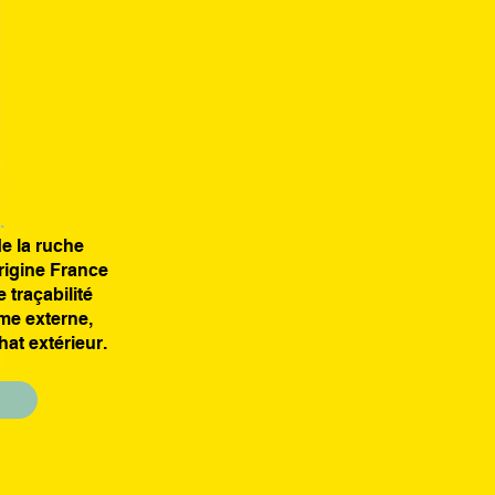
.
e la ruche
rigine France
traçabilité
me externe,
at extérie
ur.