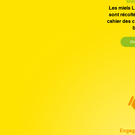
Miel
Les miels 
sont récolt
cahier des c
b
EN
Engage